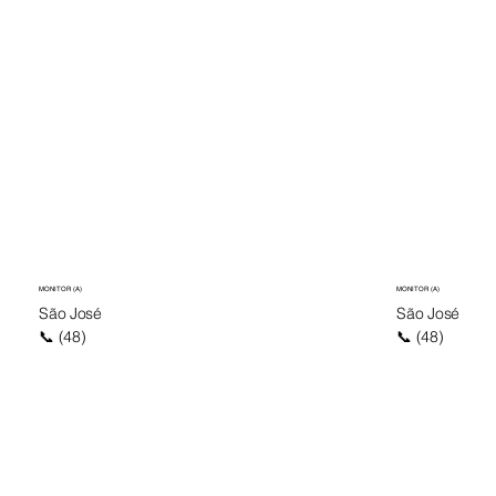
MONITOR (A)
MONITOR (A)
São José
São José
📞 (48)
📞 (48)