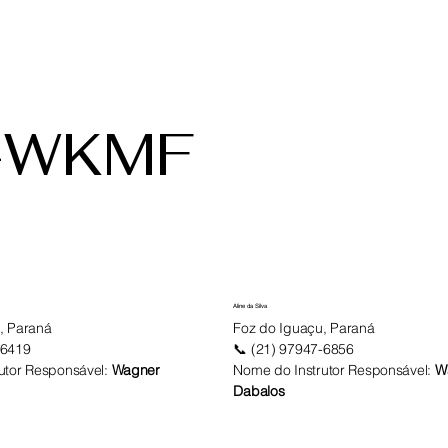
-WKMF
Aline da Silva
, Paraná
Foz do Iguaçu, Paraná
-6419
📞 (21) 97947-6856
utor Responsável:
Wagner
Nome do Instrutor Responsável:
W
Dabalos