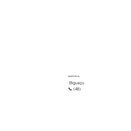
MONITOR (A)
Biguaçu
📞 (48)