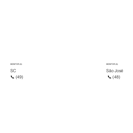
MONITOR (A)
MONITOR (A)
SC
São José
📞 (49)
📞 (48)