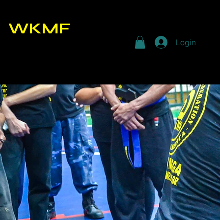
google-site-verification: googleb102c8fef66f35f2.html
WKMF
Login