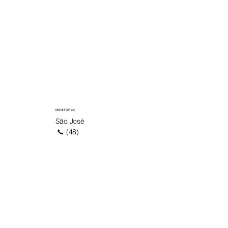
MONITOR (A)
São José
📞 (48)