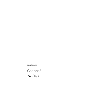
MONITOR (A)
Chapecó
📞 (49)