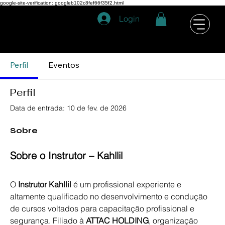
google-site-verification: googleb102c8fef66f35f2.html
Login
Perfil
Eventos
WKMF
Perfil
Data de entrada: 10 de fev. de 2026
Sobre
Sobre o Instrutor – Kahllil
O 
Instrutor Kahllil
 é um profissional experiente e 
altamente qualificado no desenvolvimento e condução 
de cursos voltados para capacitação profissional e 
segurança. Filiado à 
ATTAC HOLDING
, organização 